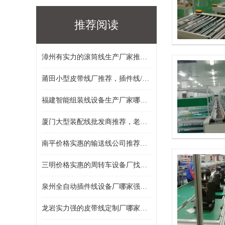
推荐阅读
漳州有实力的滚筒线生产厂家推荐，装配线/周转车/铝型材周转车/物流输送线/插件线/拷机车/输送线，滚筒线设备厂家哪个好
莆田小型皮带线厂推荐，插件线/物流输送线/老化车/精益管周转车/皮带线/组装线/周转车/装配线，皮带线设备厂家有哪些
福建智能组装线设备生产厂家哪家强，物流输送线/倍速链组装线/输送线/插件线/多层周转车，组装线设备生产厂家选哪家
厦门大型装配线批发商推荐，老化车/周转车/装配线/输送线/插件线/皮带线/滚筒输送线/皮带输送线，装配线设备厂推荐
南平价格实惠的输送线公司推荐，皮带线/组装线/装配线/周转车/倍速链组装线/输送线/物流输送线，输送线设备厂家选哪家
三明价格实惠的周转车设备厂找哪家，倍速链组装线/单层输送线/多层周转车/物流输送线/老化车，周转车定制厂选哪家
泉州全自动插件线设备厂哪家强，单层输送线/皮带输送线/倍速链组装线/老化车/装配线/拷机车，插件线定制厂家怎么选择
龙岩实力强的皮带线定制厂哪家靠谱