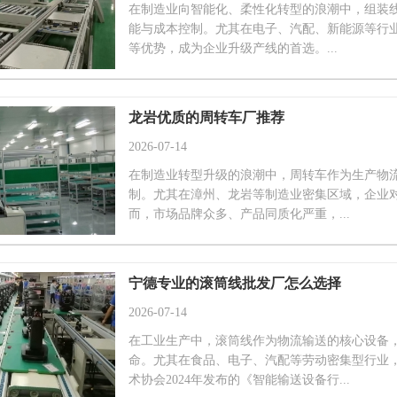
在制造业向智能化、柔性化转型的浪潮中，组装
能与成本控制。尤其在电子、汽配、新能源等行
等优势，成为企业升级产线的首选。...
龙岩优质的周转车厂推荐
2026-07-14
在制造业转型升级的浪潮中，周转车作为生产物
制。尤其在漳州、龙岩等制造业密集区域，企业
而，市场品牌众多、产品同质化严重，...
宁德专业的滚筒线批发厂怎么选择
2026-07-14
在工业生产中，滚筒线作为物流输送的核心设备
命。尤其在食品、电子、汽配等劳动密集型行业
术协会2024年发布的《智能输送设备行...