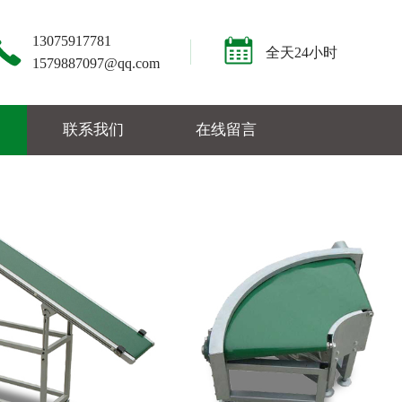
13075917781
全天24小时
1579887097@qq.com
联系我们
在线留言