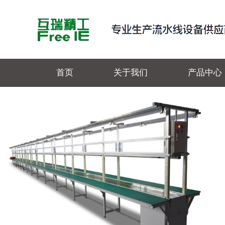
首页
关于我们
产品中心