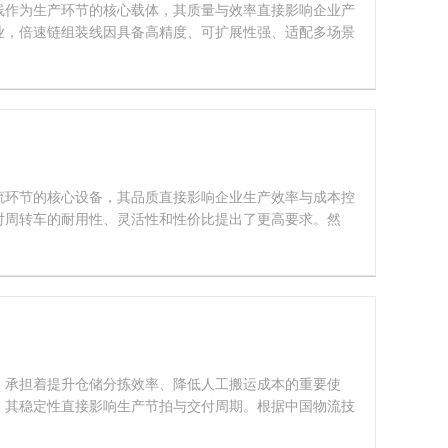
线作为生产环节的核心载体，其质量与效率直接影响企业产
业，倍速链组装线因具备高精度、可扩展性强、适配多场景
流环节的核心设备，其品质直接影响企业生产效率与成本控
对周转车的耐用性、灵活性和性价比提出了更高要求。然
，承担着提升仓储分拣效率、降低人工搬运成本的重要使
，其稳定性直接影响生产节拍与交付周期。根据中国物流技